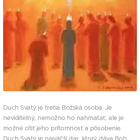
Duch Svätý je tretia Božská osoba. Je
neviditeľný, nemožno ho nahmatať, ale je
možné cítiť jeho prítomnosť a pôsobenie.
Duch Svätý je najväčší dar, ktorý dáva Boh