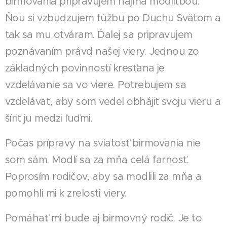
birmovania pripravujem najmä modlitbou.
Ňou si vzbudzujem túžbu po Duchu Svätom a
tak sa mu otváram. Ďalej sa pripravujem
poznávaním právd našej viery. Jednou zo
základných povinností kresťana je
vzdelávanie sa vo viere. Potrebujem sa
vzdelávať, aby som vedel obhájiť svoju vieru a
šíriť ju medzi ľuďmi.
Počas prípravy na sviatosť birmovania nie
som sám. Modlí sa za mňa celá farnosť.
Poprosím rodičov, aby sa modlili za mňa a
pomohli mi k zrelosti viery.
Pomáhať mi bude aj birmovný rodič. Je to