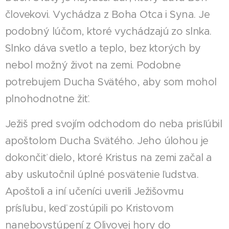
človekovi. Vychádza z Boha Otca i Syna. Je
podobný lúčom, ktoré vychádzajú zo slnka.
Slnko dáva svetlo a teplo, bez ktorých by
nebol možný život na zemi. Podobne
potrebujem Ducha Svätého, aby som mohol
plnohodnotne žiť.
Ježiš pred svojím odchodom do neba prisľúbil
apoštolom Ducha Svätého. Jeho úlohou je
dokončiť dielo, ktoré Kristus na zemi začal a
aby uskutočnil úplné posvätenie ľudstva.
Apoštoli a iní učeníci uverili Ježišovmu
prísľubu, keď zostúpili po Kristovom
nanebovstúpení z Olivovej hory do