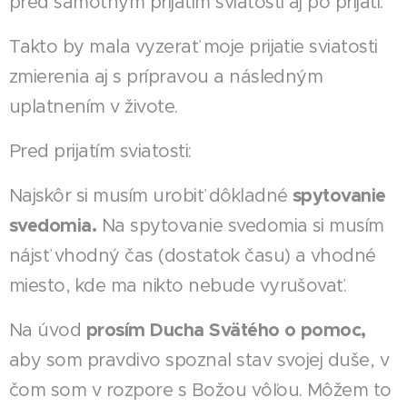
pred samotným prijatím sviatosti aj po prijatí.
Takto by mala vyzerať moje prijatie sviatosti
zmierenia aj s prípravou a následným
uplatnením v živote.
Pred prijatím sviatosti:
spytovanie
Najskôr si musím urobiť dôkladné
svedomia.
Na spytovanie svedomia si musím
nájsť vhodný čas (dostatok času) a vhodné
miesto, kde ma nikto nebude vyrušovať.
prosím Ducha Svätého o pomoc,
Na úvod
aby som pravdivo spoznal stav svojej duše, v
čom som v rozpore s Božou vôľou. Môžem to