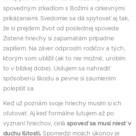
spovedným zrkadlom s Božími a cirkevnými
prikázaniami. Svedomie sa dá spytovať aj tak,
že si prejdem život od poslednej spovede.
Zistené hriechy si zapamätám prípadne
zapíšem. Na záver odprosím rodičov a tých,
ktorým som ublížil (ak to nie možné, urobím
to v blízkej dobe). Usilujem sa nahradiť
spôsobenú škodu a pevne si zaumienim
polepšiť sa.
Keď už poznám svoje hriechy musím si ich
oľutovať. Aj keď formálne ľutujem až po
spoveď sa musí niesť v
vyznaní hriechov, celá
duchu ľútosti.
Spomedzi mojich úkonov je