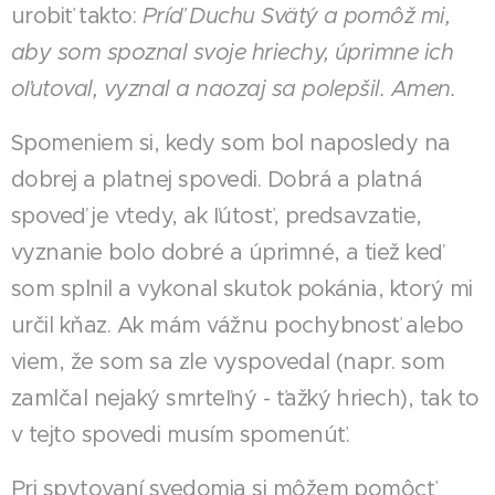
urobiť takto:
Príď Duchu Svätý a pomôž mi,
aby som spoznal svoje hriechy, úprimne ich
oľutoval, vyznal a naozaj sa polepšil. Amen.
Spomeniem si, kedy som bol naposledy na
dobrej a platnej spovedi. Dobrá a platná
spoveď je vtedy, ak ľútosť, predsavzatie,
vyznanie bolo dobré a úprimné, a tiež keď
som splnil a vykonal skutok pokánia, ktorý mi
určil kňaz. Ak mám vážnu pochybnosť alebo
viem, že som sa zle vyspovedal (napr. som
zamlčal nejaký smrteľný - ťažký hriech), tak to
v tejto spovedi musím spomenúť.
Pri spytovaní svedomia si môžem pomôcť