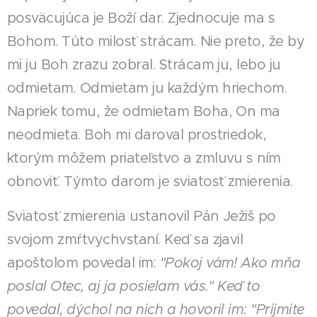
posväcujúca je Boží dar. Zjednocuje ma s
Bohom. Túto milosť strácam. Nie preto, že by
mi ju Boh zrazu zobral. Strácam ju, lebo ju
odmietam. Odmietam ju každým hriechom.
Napriek tomu, že odmietam Boha, On ma
neodmieta. Boh mi daroval prostriedok,
ktorým môžem priateľstvo a zmluvu s ním
obnoviť. Týmto darom je sviatosť zmierenia.
Sviatosť zmierenia ustanovil Pán Ježiš po
svojom zmŕtvychvstaní. Keď sa zjavil
apoštolom povedal im:
"Pokoj vám! Ako mňa
poslal Otec, aj ja posielam vás." Keď to
povedal, dýchol na nich a hovoril im: "Prijmite