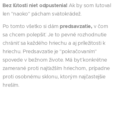
Bez ľútosti niet odpustenia!
Ak by som ľutoval
len "naoko" pácham svätokrádež.
predsavzatie,
Po tomto všetko si dám
v čom
sa chcem polepšiť. Je to pevné rozhodnutie
chrániť sa každého hriechu a aj príležitosti k
hriechu. Predsavzatie je "pokračovaním"
spovede v bežnom živote. Má byť konkrétne
zamerané proti najťažším hriechom, prípadne
proti osobnému sklonu, ktorým najčastejšie
hreším.