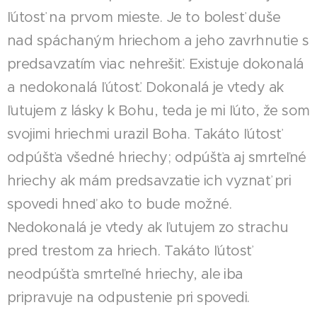
ľútosť na prvom mieste. Je to bolesť duše
nad spáchaným hriechom a jeho zavrhnutie s
predsavzatím viac nehrešiť. Existuje dokonalá
a nedokonalá ľútosť. Dokonalá je vtedy ak
ľutujem z lásky k Bohu, teda je mi ľúto, že som
svojimi hriechmi urazil Boha. Takáto ľútosť
odpúšťa všedné hriechy; odpúšťa aj smrteľné
hriechy ak mám predsavzatie ich vyznať pri
spovedi hneď ako to bude možné.
Nedokonalá je vtedy ak ľutujem zo strachu
pred trestom za hriech. Takáto ľútosť
neodpúšťa smrteľné hriechy, ale iba
pripravuje na odpustenie pri spovedi.