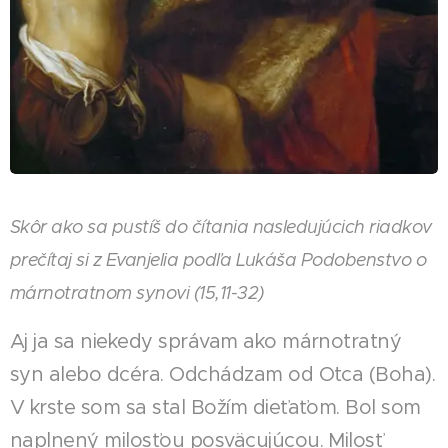
Skôr ako sa pustíš do čítania nasledujúcich riadkov
prečítaj si z Evanjelia podľa Lukáša Podobenstvo o
márnotratnom synovi (15,11-32)
Aj ja sa niekedy správam ako márnotratný
syn alebo dcéra. Odchádzam od Otca (Boha).
V krste som sa stal Božím dieťaťom. Bol som
naplnený milosťou posväcujúcou. Milosť